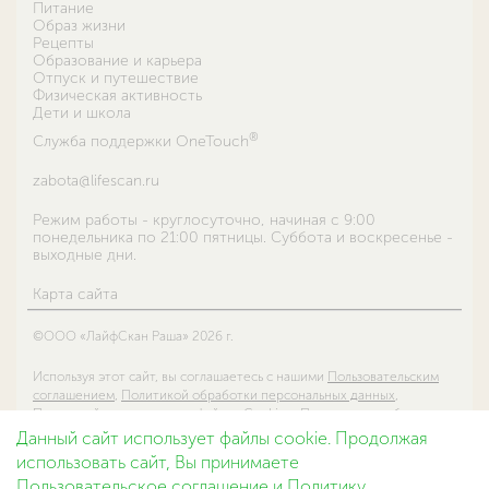
Питание
Образ жизни
Рецепты
Образование и карьера
Отпуск и путешествие
Физическая активность
Дети и школа
®
Служба поддержки OneTouch
zabota@lifescan.ru
Режим работы - круглосуточно, начиная с 9:00
понедельника по 21:00 пятницы. Суббота и воскресенье -
выходные дни.
Карта сайта
©ООО «ЛайфСкан Раша» 2026 г.
Используя этот сайт, вы соглашаетесь с нашими
Пользовательским
соглашением
,
Политикой обработки персональных данных
,
Политикой использования файлов Cookie
и
Правилами сообществ в
социальных сетях ООО «ЛайфСкан Раша»
.
Данный сайт использует файлы cookie. Продолжая
использовать сайт, Вы принимаете
Этот сайт принадлежит компании ООО «ЛайфСкан Раша», которая
Пользовательское соглашение
и
Политику